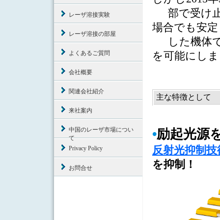
部で受け
レーザ溶接実験
場合でも安定
レーザ溶接の部屋
した機体
よくあるご質問
を可能にしま
会社概要
関連会社紹介
主な特徴として
来社案内
中国のレーザ市場につい
•
励起光源
て
反射光抑制技
Privacy Policy
を抑制！
お問合せ