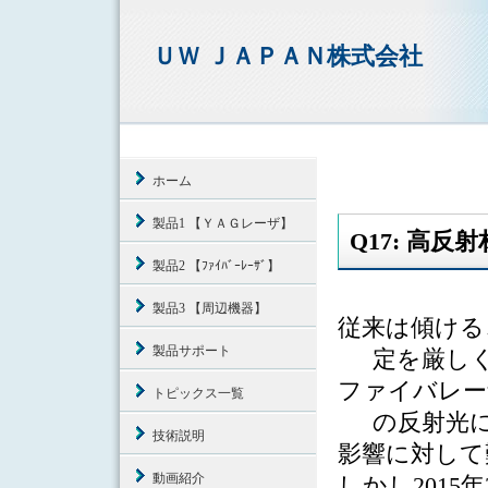
ＵＷ ＪＡＰＡＮ株式会社
ホーム
製品1 【ＹＡＧレーザ】
Q17: 高
製品2 【ﾌｧｲﾊﾞｰﾚｰｻﾞ】
製品3 【周辺機器】
従来は傾ける
製品サポート
定を厳し
ファイバレー
トピックス一覧
の反射光
技術説明
影響に対して
動画紹介
しかし
2015
年